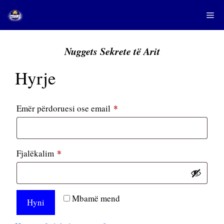
Skip
Me
to
content
Nuggets Sekrete të Arit
Hyrje
*
E
Emër përdoruesi ose email
domosdoshme
*
E
Fjalëkalim
domosdoshme
Mbamë mend
Hyni