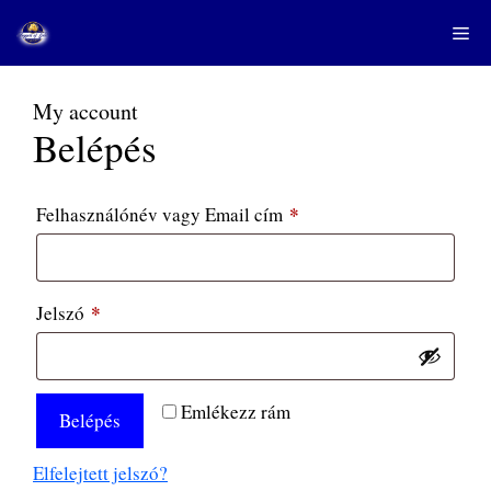
Kilépés
Me
a
tartalomba
My account
Belépés
*
Kötelező
Felhasználónév vagy Email cím
*
Kötelező
Jelszó
Emlékezz rám
Belépés
Elfelejtett jelszó?