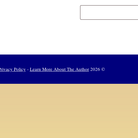
Shqip
Magyar
English
rivacy Policy
-
Learn More About The Author
© 2026 Nuggets of Gold - All Rights Reserved.